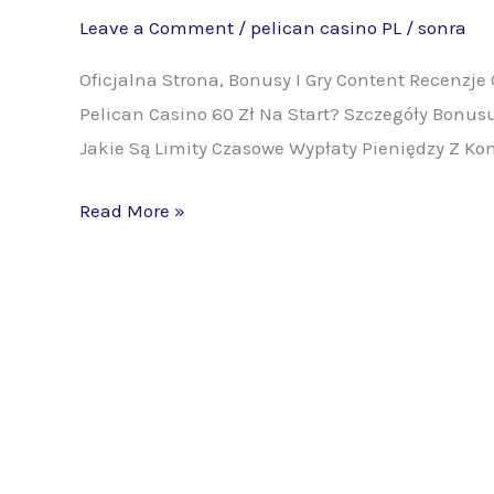
Leave a Comment
/
pelican casino PL
/
sonra
Bez
Depozytu
Oficjalna Strona, Bonusy I Gry Content Recenzj
Polska
Pelican Casino 60 Zł Na Start? Szczegóły Bonus
Jakie Są Limity Czasowe Wypłaty Pieniędzy Z Kon
Oficjalna
Strona
Read More »