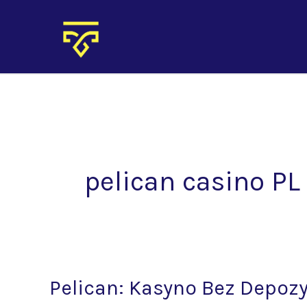
Skip
to
content
pelican casino PL
Pelican: Kasyno Bez Depozyt
Pelican:
Kasyno