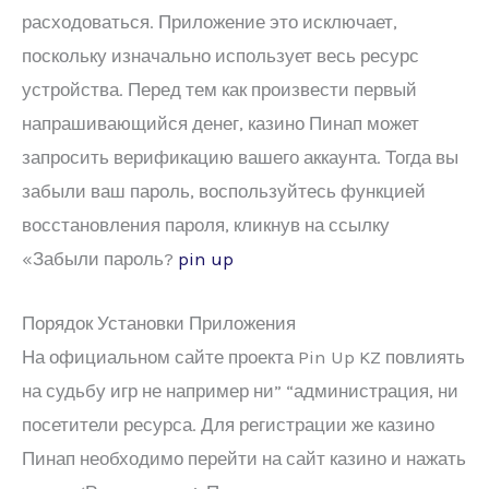
расходоваться. Приложение это исключает,
поскольку изначально использует весь ресурс
устройства. Перед тем как произвести первый
напрашивающийся денег, казино Пинап может
запросить верификацию вашего аккаунта. Тогда вы
забыли ваш пароль, воспользуйтесь функцией
восстановления пароля, кликнув на ссылку
«Забыли пароль?
pin up
Порядок Установки Приложения
На официальном сайте проекта Pin Up KZ повлиять
на судьбу игр не например ни” “администрация, ни
посетители ресурса. Для регистрации же казино
Пинап необходимо перейти на сайт казино и нажать