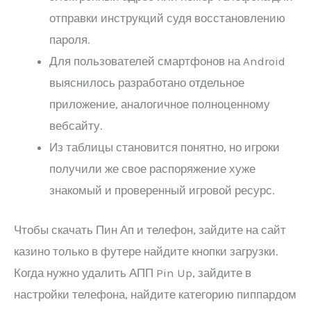
отправки инструкций судя восстановлению
пароля.
Для пользователей смартфонов на Android
выяснилось разработано отдельное
приложение, аналогичное полноценному
вебсайту.
Из таблицы становится понятно, но игроки
получили же свое распоряжение хуже
знакомый и проверенный игровой ресурс.
Чтобы скачать Пин Ап и телефон, зайдите на сайт
казино только в футере найдите кнопки загрузки.
Когда нужно удалить АПП Pin Up, зайдите в
настройки телефона, найдите категорию пиппардом