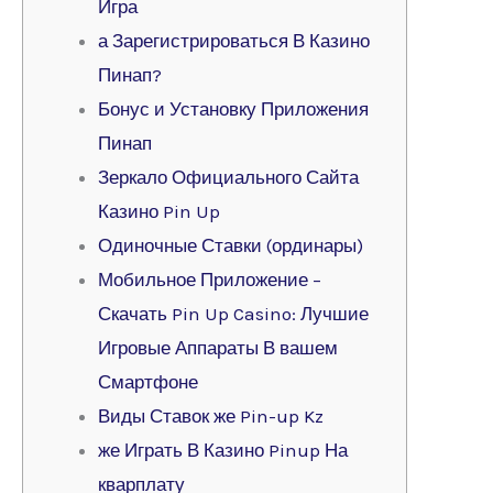
Игра
а Зарегистрироваться В Казино
Пинап?
Бонус и Установку Приложения
Пинап
Зеркало Официального Сайта
Казино Pin Up
Одиночные Ставки (ординары)
Мобильное Приложение –
Скачать Pin Up Casino: Лучшие
Игровые Аппараты В вашем
Смартфоне
Виды Ставок же Pin-up Kz
же Играть В Казино Pinup На
кварплату