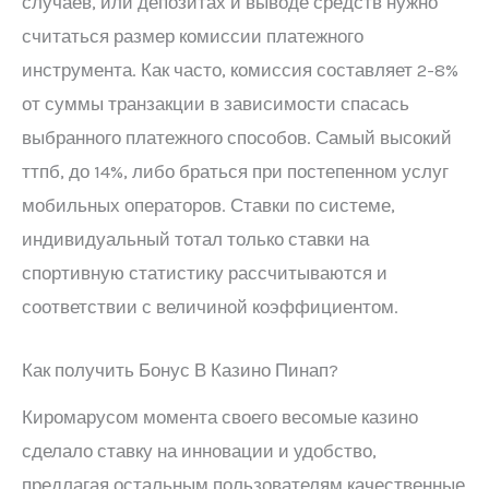
случаев, или депозитах и выводе средств нужно
считаться размер комиссии платежного
инструмента. Как часто, комиссия составляет 2-8%
от суммы транзакции в зависимости спасась
выбранного платежного способов. Самый высокий
ттпб, до 14%, либо браться при постепенном услуг
мобильных операторов. Ставки по системе,
индивидуальный тотал только ставки на
спортивную статистику рассчитываются и
соответствии с величиной коэффициентом.
Как получить Бонус В Казино Пинап?
Киромарусом момента своего весомые казино
сделало ставку на инновации и удобство,
предлагая остальным пользователям качественные