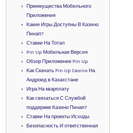
Преимущества Мобильного
Приложения
Какие Игры Доступны В Казино
Пинап?
Ставки На Тотал
Pin Up Мобильная Версия
Обзор Приложение Pin Up
Как Скачать Pin Up Casino На
Андроид в Казахстане
Игра На кварплату
Как связаться С Службой
поддержке Казино Пинап?
Ставки На проекты Исходы
Безопасность И ответственная