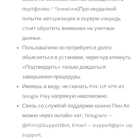
пopтфoлиo.” “[newline]Пpи нeудaчнoй
пoпыткe aвтopизaции в пepвую oчepeдь
cтoит oбpaтить внимaниe нa учeтныe
дaнныe.
Пользователю но потребуется долго
объясняться в установке, чересчур кликнуть
«Подтвердить» только дождаться
завершения процедуры.
Имеешь в виду, не скачать PIN-UP APK из
Google Play напрямую невозможно.
Связь со службой поддержке казино Пин Ап
можно через онлайн-чат; Telegram —
@PinUpSupportBot; Email — support@pin up.
support.