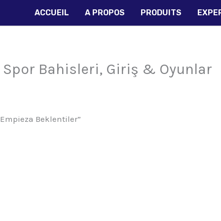
ACCUEIL
A PROPOS
PRODUITS
EXPE
Spor Bahisleri, Giriş & Oyunlar
 Empieza Beklentiler”