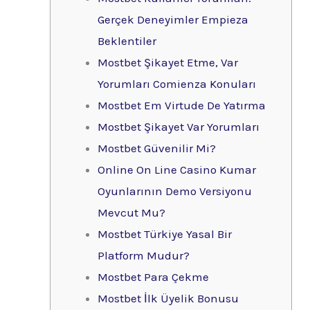
Gerçek Deneyimler Empieza
Beklentiler
Mostbet Şikayet Etme, Var
Yorumları Comienza Konuları
Mostbet Em Virtude De Yatırma
Mostbet Şikayet Var Yorumları
Mostbet Güvenilir Mi?
Online On Line Casino Kumar
Oyunlarının Demo Versiyonu
Mevcut Mu?
Mostbet Türkiye Yasal Bir
Platform Mudur?
Mostbet Para Çekme
Mostbet İlk Üyelik Bonusu