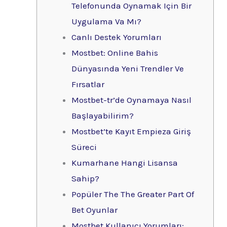
Telefonunda Oynamak Için Bir
Uygulama Va Mı?
Canlı Destek Yorumları
Mostbet: Online Bahis
Dünyasında Yeni Trendler Ve
Fırsatlar
Mostbet-tr’de Oynamaya Nasıl
Başlayabilirim?
Mostbet’te Kayıt Empieza Giriş
Süreci
Kumarhane Hangi Lisansa
Sahip?
Popüler The The Greater Part Of
Bet Oyunlar
Mostbet Kullanıcı Yorumları: