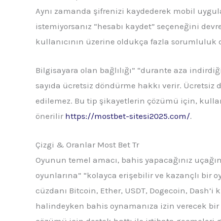
Aynı zamanda şifrenizi kaydederek mobil uygul
istemiyorsanız “hesabı kaydet” seçeneğini devre
kullanıcının üzerine oldukça fazla sorumluluk d
Bilgisayara olan bağlılığı” “durante aza indirdi
sayıda ücretsiz döndürme hakkı verir. Ücretsiz 
edilemez. Bu tip şikayetlerin çözümü için, kulla
önerilir
https://mostbet-sitesi2025.com/
.
Çizgi & Oranlar Most Bet Tr
Oyunun temel amacı, bahis yapacağınız uçağın 
oyunlarına” “kolayca erişebilir ve kazançlı bir 
cüzdanı Bitcoin, Ether, USDT, Dogecoin, Dash’i ku
halindeyken bahis oynamanıza izin verecek bir s
çözümü için destek hattı ile irtibata geçmeleri