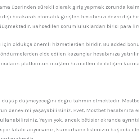
ama üzerinden sürekli olarak giriş yapmak zorunda kalm
 dışı bırakarak otomatik girişten hesabınızı devre dışı 
üşmektedir. Bahsedilen sorumluluklardan birisi para limi
ği için oldukça önemli hizmetlerden biridir. Bu added bonus
döndürmelerden elde edilen kazançlar hesabınıza yatırılı
nıcıların platformun müşteri hizmetleri ile iletişim kurma
düşüp düşmeyeceğini doğru tahmin etmektedir. Mostbet’t
oyun deneyimi yaşayabilirsiniz. Evet, Mostbet hesabınıza 
llanabilirsiniz. Yayın yok, ancak bêtisier ekranda ayrıntı
por kitabı arıyorsanız, kumarhane listenizin başında olma
 gerekmektedir.