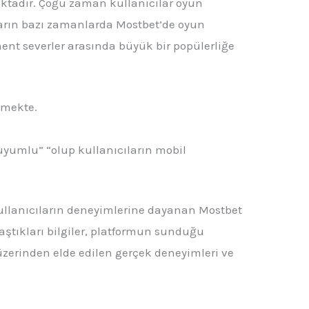
maktadır. Çoğu zaman kullanıcılar oyun
cuların bazı zamanlarda Mostbet’de oyun
ent severler arasında büyük bir popülerliğe
rmekte.
uyumlu” “olup kullanıcıların mobil
ullanıcıların deneyimlerine dayanan Mostbet
ylaştıkları bilgiler, platformun sunduğu
üzerinden elde edilen gerçek deneyimleri ve