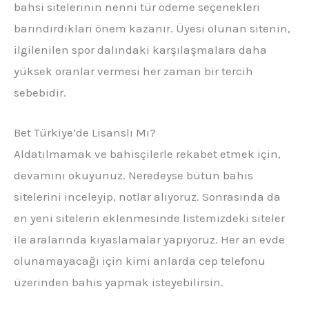
bahsi sitelerinin nenni tür ödeme seçenekleri
barındırdıkları önem kazanır. Üyesi olunan sitenin,
ilgilenilen spor dalındaki karşılaşmalara daha
yüksek oranlar vermesi her zaman bir tercih
sebebidir.
Bet Türkiye’de Lisanslı Mı?
Aldatılmamak ve bahisçilerle rekabet etmek için,
devamını okuyunuz. Neredeyse bütün bahis
sitelerini inceleyip, notlar alıyoruz. Sonrasında da
en yeni sitelerin eklenmesinde listemizdeki siteler
ile aralarında kıyaslamalar yapıyoruz. Her an evde
olunamayacağı için kimi anlarda cep telefonu
üzerinden bahis yapmak isteyebilirsin.