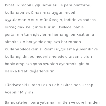
1xbet TR mobil uygulamaları ile para platformu
kullanabirler. Cihazınıza uygun mobil
uygulamanın sürümünü seçin, indirin ve sadece
birkaç dakika içinde kurun. Böylece, bahis
portalının tüm işlevlerini herhangi bir kısıtlama
olmaksızın her yerde empieza her zaman
kullanabileceksiniz. Resmi uygulama güvenilir ve
kullanışlıdır, bu nedenle nerede olursanız olun
bahis empieza şans oyunları oynamak için bu
harika fırsatı değerlendirin.
Türkiye’deki Birden Fazla Bahis Sitesinde Hesap
Açabilir Miyim?
Bahis siteleri, para yatırma limitleri ve süre limitleri