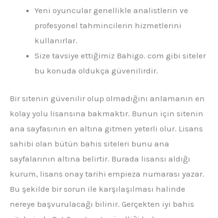
Yeni oyuncular genellikle analistlerin ve
profesyonel tahmincilerin hizmetlerini
kullanırlar.
Size tavsiye ettiğimiz Bahigo. com gibi siteler
bu konuda oldukça güvenilirdir.
Bir sitenin güvenilir olup olmadığını anlamanın en
kolay yolu lisansına bakmaktır. Bunun için sitenin
ana sayfasının en altına gitmen yeterli olur. Lisans
sahibi olan bütün bahis siteleri bunu ana
sayfalarının altına belirtir. Burada lisansı aldığı
kurum, lisans onay tarihi empieza numarası yazar.
Bu şekilde bir sorun ile karşılaşılması halinde
nereye başvurulacağı bilinir. Gerçekten iyi bahis