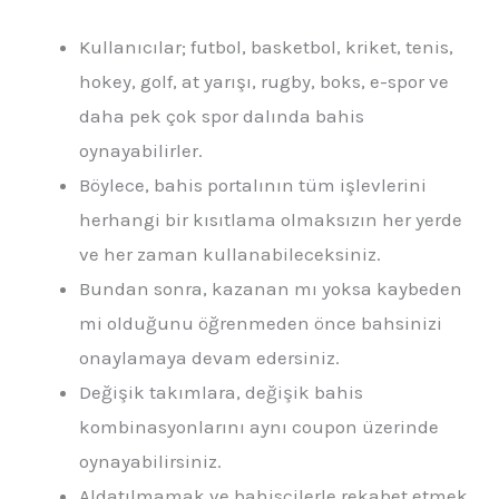
Kullanıcılar; futbol, basketbol, kriket, tenis,
hokey, golf, at yarışı, rugby, boks, e-spor ve
daha pek çok spor dalında bahis
oynayabilirler.
Böylece, bahis portalının tüm işlevlerini
herhangi bir kısıtlama olmaksızın her yerde
ve her zaman kullanabileceksiniz.
Bundan sonra, kazanan mı yoksa kaybeden
mi olduğunu öğrenmeden önce bahsinizi
onaylamaya devam edersiniz.
Değişik takımlara, değişik bahis
kombinasyonlarını aynı coupon üzerinde
oynayabilirsiniz.
Aldatılmamak ve bahisçilerle rekabet etmek