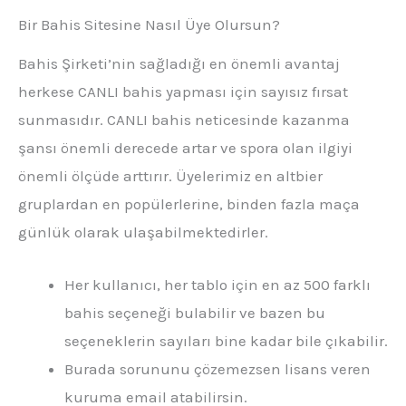
Bir Bahis Sitesine Nasıl Üye Olursun?
Bahis Şirketi’nin sağladığı en önemli avantaj
herkese CANLI bahis yapması için sayısız fırsat
sunmasıdır. CANLI bahis neticesinde kazanma
şansı önemli derecede artar ve spora olan ilgiyi
önemli ölçüde arttırır. Üyelerimiz en altbier
gruplardan en popülerlerine, binden fazla maça
günlük olarak ulaşabilmektedirler.
Her kullanıcı, her tablo için en az 500 farklı
bahis seçeneği bulabilir ve bazen bu
seçeneklerin sayıları bine kadar bile çıkabilir.
Burada sorununu çözemezsen lisans veren
kuruma email atabilirsin.