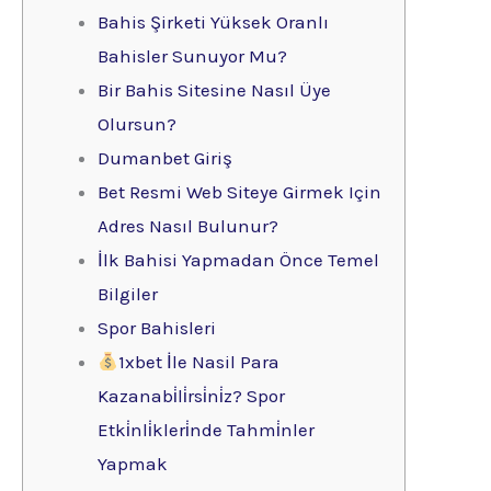
Bahis Şirketi Yüksek Oranlı
Bahisler Sunuyor Mu?
Bir Bahis Sitesine Nasıl Üye
Olursun?
Dumanbet Giriş
Bet Resmi Web Siteye Girmek Için
Adres Nasıl Bulunur?
İlk Bahisi Yapmadan Önce Temel
Bilgiler
Spor Bahisleri
1xbet İle Nasil Para
Kazanabi̇li̇rsi̇ni̇z? Spor
Etki̇nli̇kleri̇nde Tahmi̇nler
Yapmak