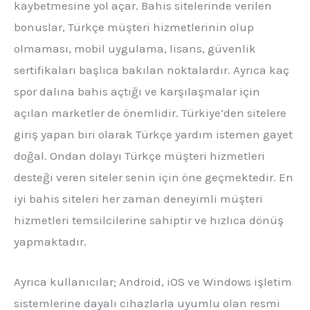
kaybetmesine yol açar. Bahis sitelerinde verilen
bonuslar, Türkçe müşteri hizmetlerinin olup
olmaması, mobil uygulama, lisans, güvenlik
sertifikaları başlıca bakılan noktalardır. Ayrıca kaç
spor dalına bahis açtığı ve karşılaşmalar için
açılan marketler de önemlidir. Türkiye’den sitelere
giriş yapan biri olarak Türkçe yardım istemen gayet
doğal. Ondan dolayı Türkçe müşteri hizmetleri
desteği veren siteler senin için öne geçmektedir. En
iyi bahis siteleri her zaman deneyimli müşteri
hizmetleri temsilcilerine sahiptir ve hızlıca dönüş
yapmaktadır.
Ayrıca kullanıcılar; Android, iOS ve Windows işletim
sistemlerine dayalı cihazlarla uyumlu olan resmi