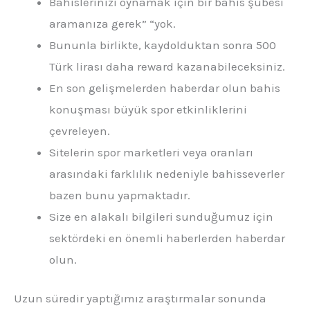
Bahislerinizi oynamak için bir bahis şubesi
aramanıza gerek” “yok.
Bununla birlikte, kaydolduktan sonra 500
Türk lirası daha reward kazanabileceksiniz.
En son gelişmelerden haberdar olun bahis
konuşması büyük spor etkinliklerini
çevreleyen.
Sitelerin spor marketleri veya oranları
arasındaki farklılık nedeniyle bahisseverler
bazen bunu yapmaktadır.
Size en alakalı bilgileri sunduğumuz için
sektördeki en önemli haberlerden haberdar
olun.
Uzun süredir yaptığımız araştırmalar sonunda