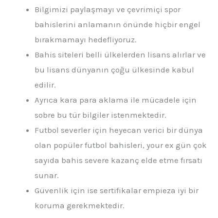
Bilgimizi paylaşmayı ve çevrimiçi spor
bahislerini anlamanın önünde hiçbir engel
bırakmamayı hedefliyoruz.
Bahis siteleri belli ülkelerden lisans alırlar ve
bu lisans dünyanın çoğu ülkesinde kabul
edilir.
Ayrıca kara para aklama ile mücadele için
sobre bu tür bilgiler istenmektedir.
Futbol severler için heyecan verici bir dünya
olan popüler futbol bahisleri, your ex gün çok
sayıda bahis severe kazanç elde etme fırsatı
sunar.
Güvenlik için ise sertifikalar empieza iyi bir
koruma gerekmektedir.