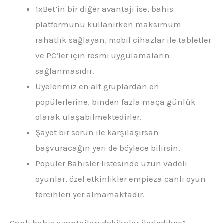
1xBet’in bir diğer avantajı ise, bahis
platformunu kullanırken maksimum
rahatlık sağlayan, mobil cihazlar ile tabletler
ve PC’ler için resmi uygulamaların
sağlanmasıdır.
Üyelerimiz en alt gruplardan en
popülerlerine, binden fazla maça günlük
olarak ulaşabilmektedirler.
Şayet bir sorun ile karşılaşırsan
başvuracağın yeri de böylece bilirsin.
Popüler Bahisler listesinde uzun vadeli
oyunlar, özel etkinlikler empieza canlı oyun
tercihleri yer almamaktadır.
Canlı bahis avantajları dakikalar ilerledikçe”