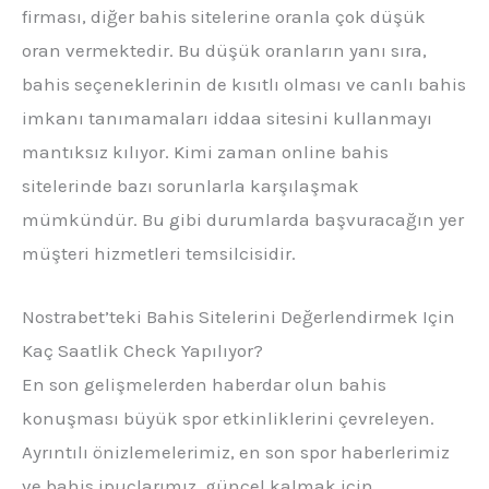
firması, diğer bahis sitelerine oranla çok düşük
oran vermektedir. Bu düşük oranların yanı sıra,
bahis seçeneklerinin de kısıtlı olması ve canlı bahis
imkanı tanımamaları iddaa sitesini kullanmayı
mantıksız kılıyor. Kimi zaman online bahis
sitelerinde bazı sorunlarla karşılaşmak
mümkündür. Bu gibi durumlarda başvuracağın yer
müşteri hizmetleri temsilcisidir.
Nostrabet’teki Bahis Sitelerini Değerlendirmek Için
Kaç Saatlik Check Yapılıyor?
En son gelişmelerden haberdar olun bahis
konuşması büyük spor etkinliklerini çevreleyen.
Ayrıntılı önizlemelerimiz, en son spor haberlerimiz
ve bahis ipuçlarımız, güncel kalmak için