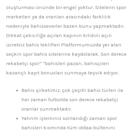
oluşturması önünde bir engel yoktur. Sitelerin spor
marketleri ya da oranları arasındaki farklılık
nedeniyle bahisseverler bazen bunu yapmaktadır.
Dikkat çekiciliğe açılan kapının kilidini açın
ücretsiz bahis teklifleri Platformumuzda yer alan
seçkin spor bahis sitelerine kaydolarak. Son derece
rekabetçi spor” “bahisleri pazarı, bahisçileri
kazançlı kayıt bonusları sunmaya teşvik ediyor.
Bahis şirketimiz, çok çeşitli bahis türleri ile
her zaman futbolda son derece rekabetçi
oranlar sunmaktadır.
Yatırım işleminiz sonlandığı zaman spor
bahisleri kısmında tüm iddaa bültenini