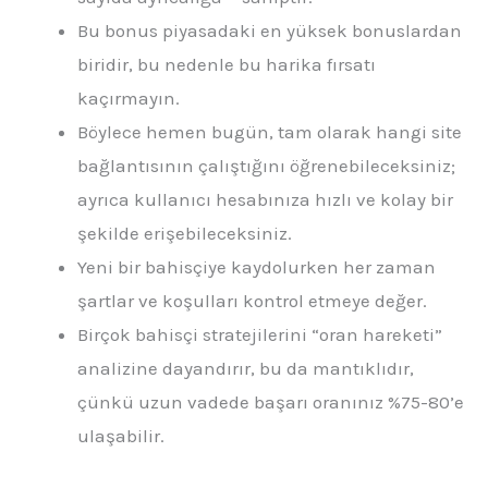
Bu bonus piyasadaki en yüksek bonuslardan
biridir, bu nedenle bu harika fırsatı
kaçırmayın.
Böylece hemen bugün, tam olarak hangi site
bağlantısının çalıştığını öğrenebileceksiniz;
ayrıca kullanıcı hesabınıza hızlı ve kolay bir
şekilde erişebileceksiniz.
Yeni bir bahisçiye kaydolurken her zaman
şartlar ve koşulları kontrol etmeye değer.
Birçok bahisçi stratejilerini “oran hareketi”
analizine dayandırır, bu da mantıklıdır,
çünkü uzun vadede başarı oranınız %75-80’e
ulaşabilir.