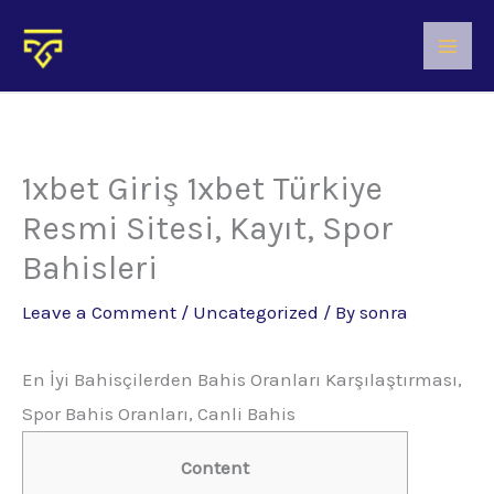
Skip
to
content
1xbet Giriş 1xbet Türkiye
Resmi Sitesi, Kayıt, Spor
Bahisleri
Leave a Comment
/
Uncategorized
/ By
sonra
En İyi Bahisçilerden Bahis Oranları Karşılaştırması,
Spor Bahis Oranları, Canli Bahis
Content