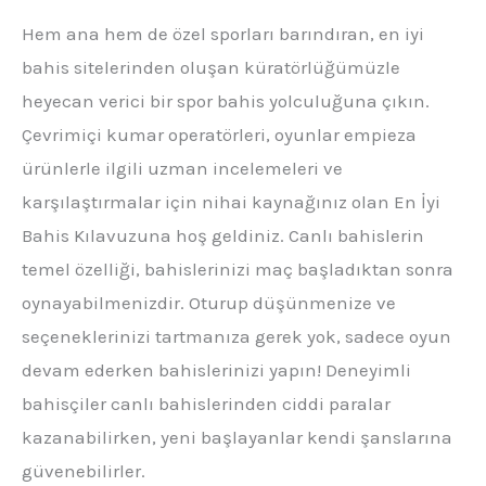
Hem ana hem de özel sporları barındıran, en iyi
bahis sitelerinden oluşan küratörlüğümüzle
heyecan verici bir spor bahis yolculuğuna çıkın.
Çevrimiçi kumar operatörleri, oyunlar empieza
ürünlerle ilgili uzman incelemeleri ve
karşılaştırmalar için nihai kaynağınız olan En İyi
Bahis Kılavuzuna hoş geldiniz. Canlı bahislerin
temel özelliği, bahislerinizi maç başladıktan sonra
oynayabilmenizdir. Oturup düşünmenize ve
seçeneklerinizi tartmanıza gerek yok, sadece oyun
devam ederken bahislerinizi yapın! Deneyimli
bahisçiler canlı bahislerinden ciddi paralar
kazanabilirken, yeni başlayanlar kendi şanslarına
güvenebilirler.