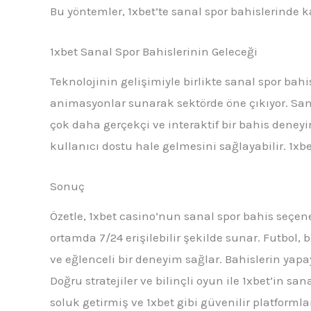
Bu yöntemler, 1xbet’te sanal spor bahislerinde ka
1xbet Sanal Spor Bahislerinin Geleceği
Teknolojinin gelişimiyle birlikte sanal spor bahi
animasyonlar sunarak sektörde öne çıkıyor. Sanal 
çok daha gerçekçi ve interaktif bir bahis deneyi
kullanıcı dostu hale gelmesini sağlayabilir. 1xbe
Sonuç
Özetle, 1xbet casino’nun sanal spor bahis seçene
ortamda 7/24 erişilebilir şekilde sunar. Futbol, b
ve eğlenceli bir deneyim sağlar. Bahislerin yapa
Doğru stratejiler ve bilinçli oyun ile 1xbet’in s
soluk getirmiş ve 1xbet gibi güvenilir platformla