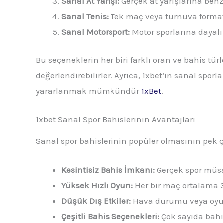
Sanal At Yarışı:
Gerçek at yarışlarına benz
Sanal Tenis:
Tek maç veya turnuva format
Sanal Motorsport:
Motor sporlarına dayalı
Bu seçeneklerin her biri farklı oran ve bahis türl
değerlendirebilirler. Ayrıca, 1xbet’in sanal spo
yararlanmak mümkündür
1xBet
.
1xbet Sanal Spor Bahislerinin Avantajları
Sanal spor bahislerinin popüler olmasının pek ço
Kesintisiz Bahis İmkanı:
Gerçek spor müsab
Yüksek Hızlı Oyun:
Her bir maç ortalama 3
Düşük Dış Etkiler:
Hava durumu veya oyuncu
Çeşitli Bahis Seçenekleri:
Çok sayıda bahis