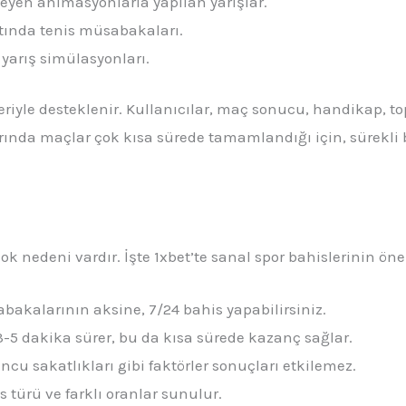
eyen animasyonlarla yapılan yarışlar.
ında tenis müsabakaları.
 yarış simülasyonları.
eriyle desteklenir. Kullanıcılar, maç sonucu, handikap, top
rlarında maçlar çok kısa sürede tamamlandığı için, sürekli
k nedeni vardır. İşte 1xbet’te sanal spor bahislerinin öne
akalarının aksine, 7/24 bahis yapabilirsiniz.
-5 dakika sürer, bu da kısa sürede kazanç sağlar.
 sakatlıkları gibi faktörler sonuçları etkilemez.
 türü ve farklı oranlar sunulur.