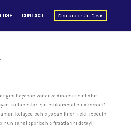
Demander Un Devis
RTISE
CONTACT
k
lar gibi heyecan verici ve dinamik bir bahis
eyen kullanıcılar için mükemmel bir alternatif
 zaman kolayca bahis yapabilirler. Peki, 1xbet’in
’nun sanal spor bahis fırsatlarını detaylı