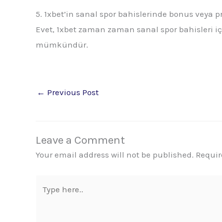
5. 1xbet’in sanal spor bahislerinde bonus veya
Evet, 1xbet zaman zaman sanal spor bahisleri 
mümkündür.
←
Previous Post
Leave a Comment
Your email address will not be published.
Requir
Type
here..