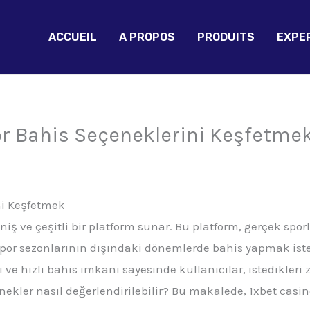
ACCUEIL
A PROPOS
PRODUITS
EXPE
or Bahis Seçeneklerini Keşfetme
ni Keşfetmek
iş ve çeşitli bir platform sunar. Bu platform, gerçek spor
e spor sezonlarının dışındaki dönemlerde bahis yapmak ist
i ve hızlı bahis imkanı sayesinde kullanıcılar, istedikleri
nekler nasıl değerlendirilebilir? Bu makalede, 1xbet casino