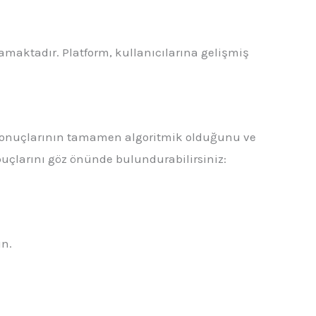
ğlamaktadır. Platform, kullanıcılarına gelişmiş
aç sonuçlarının tamamen algoritmik olduğunu ve
çlarını göz önünde bulundurabilirsiniz:
in.